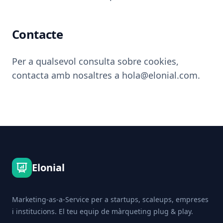
Contacte
Per a qualsevol consulta sobre cookies,
contacta amb nosaltres a hola@elonial.com.
Footer
Elonial
Marketing-as-a-Service per a startups, scaleups, empreses
i institucions. El teu equip de màrqueting plug & play.