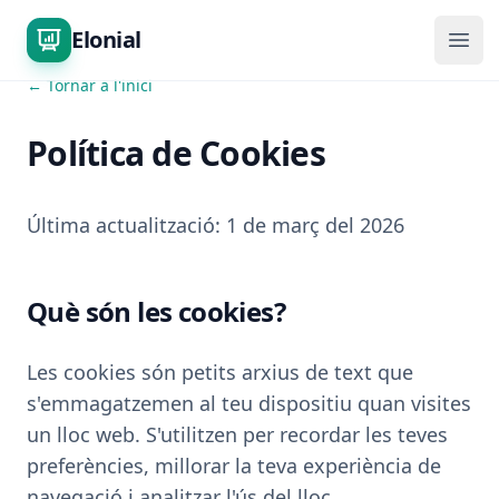
Elonial
Obri
← Tornar a l'inici
Política de Cookies
Última actualització: 1 de març del 2026
Què són les cookies?
Les cookies són petits arxius de text que
s'emmagatzemen al teu dispositiu quan visites
un lloc web. S'utilitzen per recordar les teves
preferències, millorar la teva experiència de
navegació i analitzar l'ús del lloc.